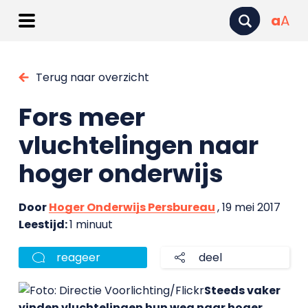
a
A
Terug naar overzicht
Fors meer
vluchtelingen naar
hoger onderwijs
Door
Hoger Onderwijs Persbureau
, 19 mei 2017
Leestijd:
1 minuut
reageer
deel
Steeds vaker
vinden vluchtelingen hun weg naar hoger