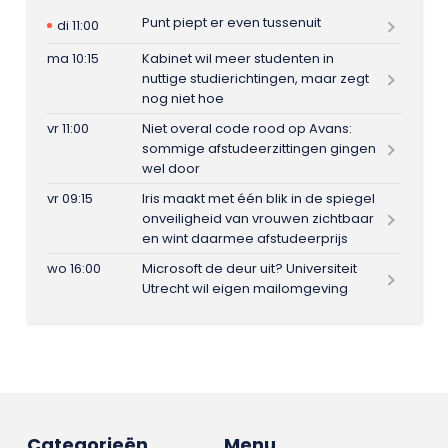
Punt piept er even tussenuit
di 11:00
ma 10:15
Kabinet wil meer studenten in
nuttige studierichtingen, maar zegt
nog niet hoe
vr 11:00
Niet overal code rood op Avans:
sommige afstudeerzittingen gingen
wel door
vr 09:15
Iris maakt met één blik in de spiegel
onveiligheid van vrouwen zichtbaar
en wint daarmee afstudeerprijs
wo 16:00
Microsoft de deur uit? Universiteit
Utrecht wil eigen mailomgeving
Categorieën
Menu