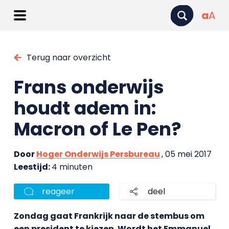
a
A
Terug naar overzicht
Frans onderwijs
houdt adem in:
Macron of Le Pen?
Door
Hoger Onderwijs Persbureau
, 05 mei 2017
Leestijd:
4 minuten
reageer
deel
Zondag gaat Frankrijk naar de stembus om
een president te kiezen. Wordt het Emmanuel