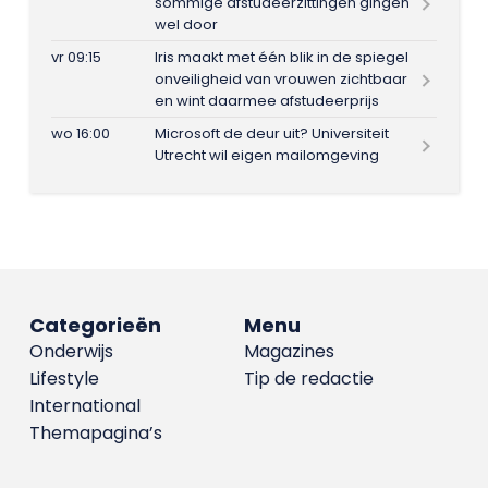
sommige afstudeerzittingen gingen
wel door
vr 09:15
Iris maakt met één blik in de spiegel
onveiligheid van vrouwen zichtbaar
en wint daarmee afstudeerprijs
wo 16:00
Microsoft de deur uit? Universiteit
Utrecht wil eigen mailomgeving
Categorieën
Menu
Onderwijs
Magazines
Lifestyle
Tip de redactie
International
Themapagina’s