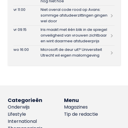
nog niet hoe
vr 11:00
Niet overal code rood op Avans:
sommige afstudeerzittingen gingen
wel door
vr 09:15
Iris maakt met één blik in de spiegel
onveiligheid van vrouwen zichtbaar
en wint daarmee afstudeerprijs
wo 16:00
Microsoft de deur uit? Universiteit
Utrecht wil eigen mailomgeving
Categorieën
Menu
Onderwijs
Magazines
Lifestyle
Tip de redactie
International