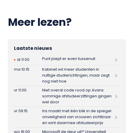
Meer lezen?
Laatste nieuws
Punt piept er even tussenuit
di 11:00
ma 10:15
Kabinet wil meer studenten in
nuttige studierichtingen, maar zegt
nog niet hoe
vr 11:00
Niet overal code rood op Avans:
sommige afstudeerzittingen gingen
wel door
vr 09:15
Iris maakt met één blik in de spiegel
onveiligheid van vrouwen zichtbaar
en wint daarmee afstudeerprijs
wo 16:00
Microsoft de deur uit? Universiteit