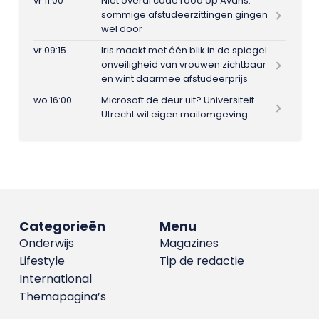
vr 11:00
Niet overal code rood op Avans:
sommige afstudeerzittingen gingen
wel door
vr 09:15
Iris maakt met één blik in de spiegel
onveiligheid van vrouwen zichtbaar
en wint daarmee afstudeerprijs
wo 16:00
Microsoft de deur uit? Universiteit
Utrecht wil eigen mailomgeving
Categorieën
Menu
Onderwijs
Magazines
Lifestyle
Tip de redactie
International
Themapagina’s