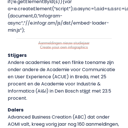
if(!e.getElementById(s)){var
a=e.createElement(“script”);a.async=1,a.id=s,a.src=i
(document,0,”infogram-
async”,”//e.infogr.am/js/dist/embed-loader-
min.js”);
Aanmeldingen nieuw studiejaar
Create your own infographics
Stijgers
Andere academies met een flinke toename zijn
onder andere de Academie voor Communicatie
en User Experience (ACUE) in Breda, met 25
procent en de Academie voor Industrie &
Informatica (AI&I) in Den Bosch stijgt met 23.5
procent.
Dalers
Advanced Business Creation (ABC) dat onder
AOMI valt, kreeg vorig jaar nog 160 aanmeldingen,