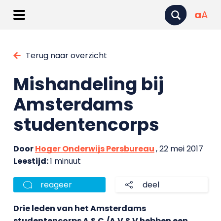
a
A
Terug naar overzicht
Mishandeling bij
Amsterdams
studentencorps
Door
Hoger Onderwijs Persbureau
, 22 mei 2017
Leestijd:
1 minuut
reageer
deel
Drie leden van het Amsterdams
studentencorps A.S.C./A.V.S.V hebben een