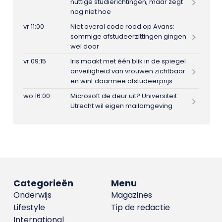
nuttige studierichtingen, maar zegt
nog niet hoe
vr 11:00
Niet overal code rood op Avans:
sommige afstudeerzittingen gingen
wel door
vr 09:15
Iris maakt met één blik in de spiegel
onveiligheid van vrouwen zichtbaar
en wint daarmee afstudeerprijs
wo 16:00
Microsoft de deur uit? Universiteit
Utrecht wil eigen mailomgeving
Categorieën
Menu
Onderwijs
Magazines
Lifestyle
Tip de redactie
International