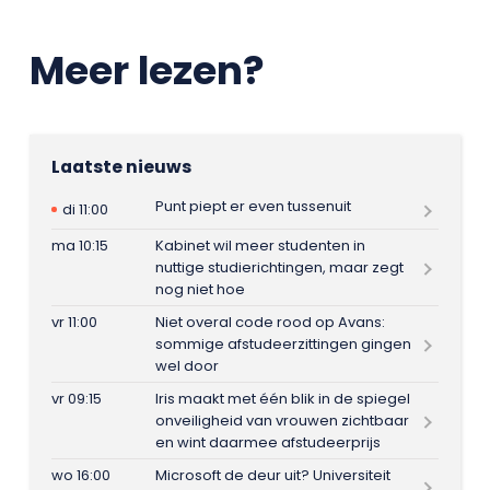
Meer lezen?
Laatste nieuws
Punt piept er even tussenuit
di 11:00
ma 10:15
Kabinet wil meer studenten in
nuttige studierichtingen, maar zegt
nog niet hoe
vr 11:00
Niet overal code rood op Avans:
sommige afstudeerzittingen gingen
wel door
vr 09:15
Iris maakt met één blik in de spiegel
onveiligheid van vrouwen zichtbaar
en wint daarmee afstudeerprijs
wo 16:00
Microsoft de deur uit? Universiteit