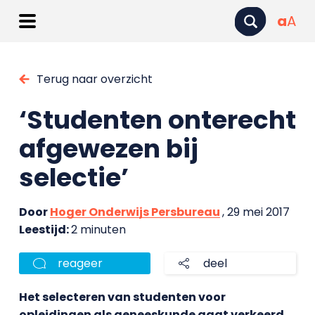
a
A
Terug naar overzicht
‘Studenten onterecht
afgewezen bij
selectie’
Door
Hoger Onderwijs Persbureau
, 29 mei 2017
Leestijd:
2 minuten
reageer
deel
Het selecteren van studenten voor
opleidingen als geneeskunde gaat verkeerd.