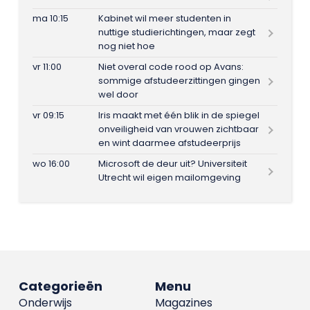
ma 10:15
Kabinet wil meer studenten in
nuttige studierichtingen, maar zegt
nog niet hoe
vr 11:00
Niet overal code rood op Avans:
sommige afstudeerzittingen gingen
wel door
vr 09:15
Iris maakt met één blik in de spiegel
onveiligheid van vrouwen zichtbaar
en wint daarmee afstudeerprijs
wo 16:00
Microsoft de deur uit? Universiteit
Utrecht wil eigen mailomgeving
Categorieën
Menu
Onderwijs
Magazines