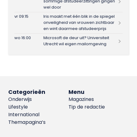
sommige afstudeerzittingen gingen
wel door
vr 09:15
Iris maakt met één blik in de spiegel
onveiligheid van vrouwen zichtbaar
en wint daarmee afstudeerprijs
wo 16:00
Microsoft de deur uit? Universiteit
Utrecht wil eigen mailomgeving
Categorieën
Menu
Onderwijs
Magazines
Lifestyle
Tip de redactie
International
Themapagina’s