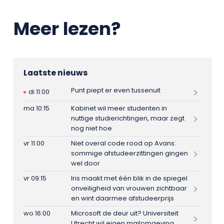
Meer lezen?
Laatste nieuws
Punt piept er even tussenuit
di 11:00
ma 10:15
Kabinet wil meer studenten in
nuttige studierichtingen, maar zegt
nog niet hoe
vr 11:00
Niet overal code rood op Avans:
sommige afstudeerzittingen gingen
wel door
vr 09:15
Iris maakt met één blik in de spiegel
onveiligheid van vrouwen zichtbaar
en wint daarmee afstudeerprijs
wo 16:00
Microsoft de deur uit? Universiteit
Utrecht wil eigen mailomgeving