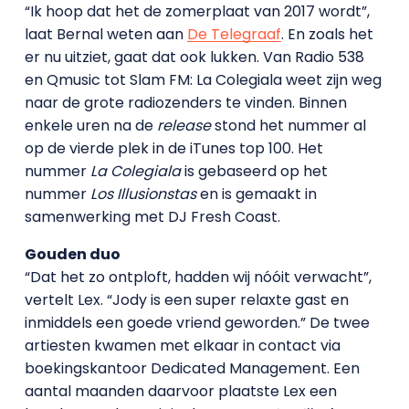
“Ik hoop dat het de zomerplaat van 2017 wordt”,
laat Bernal weten aan
De Telegraaf
. En zoals het
er nu uitziet, gaat dat ook lukken. Van Radio 538
en Qmusic tot Slam FM: La Colegiala weet zijn weg
naar de grote radiozenders te vinden. Binnen
enkele uren na de
release
stond het nummer al
op de vierde plek in de iTunes top 100. Het
nummer
La Colegiala
is gebaseerd op het
nummer
Los Illusionstas
en is gemaakt in
samenwerking met DJ Fresh Coast.
Gouden duo
“Dat het zo ontploft, hadden wij nóóit verwacht”,
vertelt Lex. “Jody is een super relaxte gast en
inmiddels een goede vriend geworden.” De twee
artiesten kwamen met elkaar in contact via
boekingskantoor Dedicated Management. Een
aantal maanden daarvoor plaatste Lex een