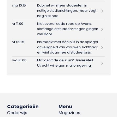
ma 10:15
Kabinet wil meer studenten in
nuttige studierichtingen, maar zegt
nog niet hoe
vr 11:00
Niet overal code rood op Avans:
sommige afstudeerzittingen gingen
wel door
vr 09:15
Iris maakt met één blik in de spiegel
onveiligheid van vrouwen zichtbaar
en wint daarmee afstudeerprijs
wo 16:00
Microsoft de deur uit? Universiteit
Utrecht wil eigen mailomgeving
Categorieën
Menu
Onderwijs
Magazines