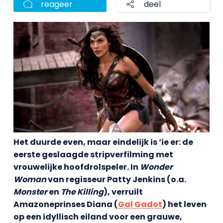
reageer
deel
Het duurde even, maar eindelijk is ‘ie er: de
eerste geslaagde stripverfilming met
vrouwelijke hoofdrolspeler. In
Wonder
Woman
van regisseur Patty Jenkins (o.a.
Monster
en
The Killing
), verruilt
Amazoneprinses Diana (
Gal Gadot
) het leven
op een idyllisch eiland voor een grauwe,