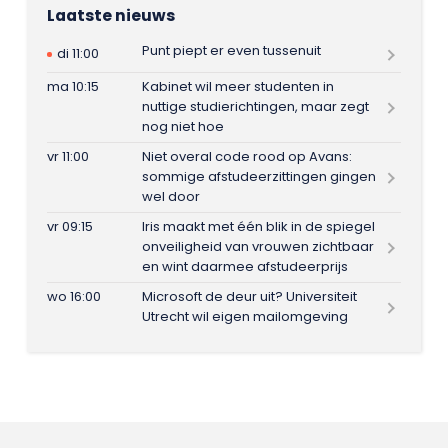
Laatste nieuws
Punt piept er even tussenuit
di 11:00
ma 10:15
Kabinet wil meer studenten in
nuttige studierichtingen, maar zegt
nog niet hoe
vr 11:00
Niet overal code rood op Avans:
sommige afstudeerzittingen gingen
wel door
vr 09:15
Iris maakt met één blik in de spiegel
onveiligheid van vrouwen zichtbaar
en wint daarmee afstudeerprijs
wo 16:00
Microsoft de deur uit? Universiteit
Utrecht wil eigen mailomgeving