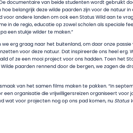
De documentaire van beide studenten wordt gebruikt do
en hoe belangrijk deze wilde paarden zijn voor de natuur i
ld voor andere landen om ook een Status Wild aan te vra
me in de regio, educatie op zowel scholen als speciale f
pa een stukje wilder te maken.”
n we erg graag naar het buitenland, om daar onze passie
inzetten voor deze natuur. Dat inspireerde ons heel erg.
ild of ze een mooi project voor ons hadden. Toen het Sta
ht. Wilde paarden rennend door de bergen, we zagen de dr
maak van het samen films maken te pakken. “In septembe
 een organisatie die vrijwilligersreizen organiseert voor
uwd wat voor projecten nog op ons pad komen, nu
Status 