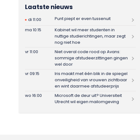
Laatste nieuws
Punt piept er even tussenuit
di 11:00
ma 10:15
Kabinet wil meer studenten in
nuttige studierichtingen, maar zegt
nog niet hoe
vr 11:00
Niet overal code rood op Avans:
sommige afstudeerzittingen gingen
wel door
vr 09:15
Iris maakt met één blik in de spiegel
onveiligheid van vrouwen zichtbaar
en wint daarmee afstudeerprijs
wo 16:00
Microsoft de deur uit? Universiteit
Utrecht wil eigen mailomgeving