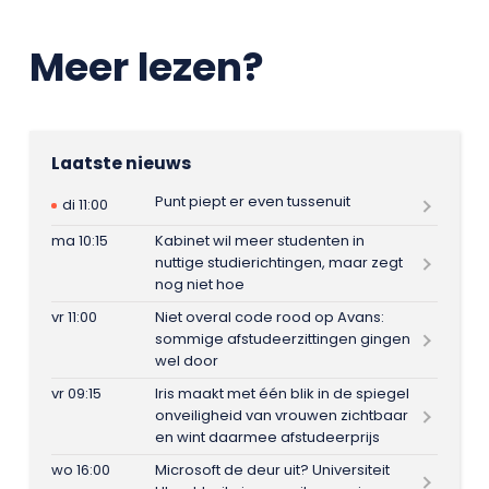
Meer lezen?
Laatste nieuws
Punt piept er even tussenuit
di 11:00
ma 10:15
Kabinet wil meer studenten in
nuttige studierichtingen, maar zegt
nog niet hoe
vr 11:00
Niet overal code rood op Avans:
sommige afstudeerzittingen gingen
wel door
vr 09:15
Iris maakt met één blik in de spiegel
onveiligheid van vrouwen zichtbaar
en wint daarmee afstudeerprijs
wo 16:00
Microsoft de deur uit? Universiteit