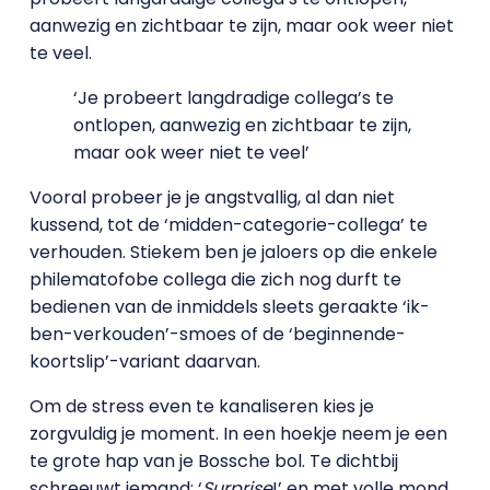
aanwezig en zichtbaar te zijn, maar ook weer niet
te veel.
‘Je probeert langdradige collega’s te
ontlopen, aanwezig en zichtbaar te zijn,
maar ook weer niet te veel’
Vooral probeer je je angstvallig, al dan niet
kussend, tot de ‘midden-categorie-collega’ te
verhouden. Stiekem ben je jaloers op die enkele
philematofobe collega die zich nog durft te
bedienen van de inmiddels sleets geraakte ‘ik-
ben-verkouden’-smoes of de ‘beginnende-
koortslip’-variant daarvan.
Om de stress even te kanaliseren kies je
zorgvuldig je moment. In een hoekje neem je een
te grote hap van je Bossche bol. Te dichtbij
schreeuwt iemand: ‘
Surprise
!’ en met volle mond,