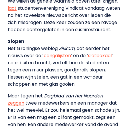
We willen de gehele waarheid boven tafel krijgen,
laat
studentenvereniging Vindicat vandaag weten
na het zoveelste nieuwsbericht over leden die
zich misdragen. Deze keer zouden ze een ravage
hebben achtergelaten in een sushirestaurant.
Slopen
Het Groningse weblog
Sikkom
, dat eerder het
nieuws over de ‘
bangalijsten
’ en de ‘
sletbokaal
’
naar buiten bracht, vertelt hoe de studenten
tegen een muur plassen, gordijnrails slopen,
flessen wijn stelen, een gat in een wc-deur
schoppen en met glas gooien.
Maar tegen het
Dagblad van het Noorden
zeggen
twee medewerkers en een manager dat
het wel meeviel. Er zou helemaal geen schade zijn.
Er is van een mug een olifant gemaakt, zegt een
van hen. Een andere medewerker vond de avond