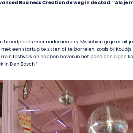
nced Business Creation de weg in de stad. “Als je me
 broedplaats voor ondernemers. Misschien ga je er uit jez
et een startup te zitten of te borrelen, zoals bij Koudij
rrein festivals en hebben boven in het pand een eigen kan
lek in Den Bosch.”