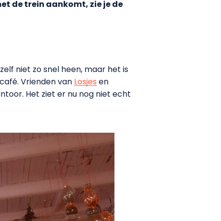
t de trein aankomt, zie je de
elf niet zo snel heen, maar het is
s café. Vrienden van
Losjes
en
toor. Het ziet er nu nog niet echt