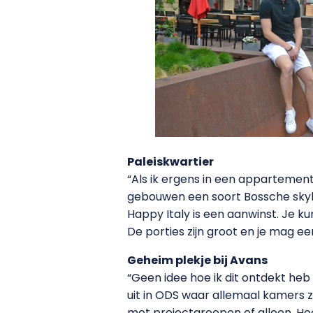
Paleiskwartier
“Als ik ergens in een appartement 
gebouwen een soort Bossche skyli
Happy Italy is een aanwinst. Je k
De porties zijn groot en je mag e
Geheim plekje bij Avans
“Geen idee hoe ik dit ontdekt he
uit in ODS waar allemaal kamers zi
met projectgroepen of alleen. Heel