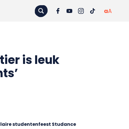
a
A
ier is leuk
nts’
ulaire studentenfeest Studance