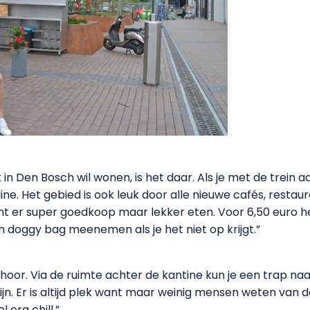
in Den Bosch wil wonen, is het daar. Als je met de trein 
ne. Het gebied is ook leuk door alle nieuwe cafés, resta
unt er super goedkoop maar lekker eten. Voor 6,50 euro h
en doggy bag meenemen als je het niet op krijgt.”
b hoor. Via de ruimte achter de kantine kun je een trap 
jn. Er is altijd plek want maar weinig mensen weten van de
 erg chill.”