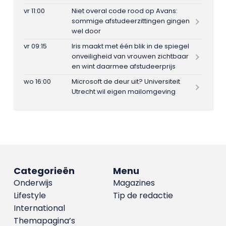
vr 11:00
Niet overal code rood op Avans:
sommige afstudeerzittingen gingen
wel door
vr 09:15
Iris maakt met één blik in de spiegel
onveiligheid van vrouwen zichtbaar
en wint daarmee afstudeerprijs
wo 16:00
Microsoft de deur uit? Universiteit
Utrecht wil eigen mailomgeving
Categorieën
Menu
Onderwijs
Magazines
Lifestyle
Tip de redactie
International
Themapagina’s