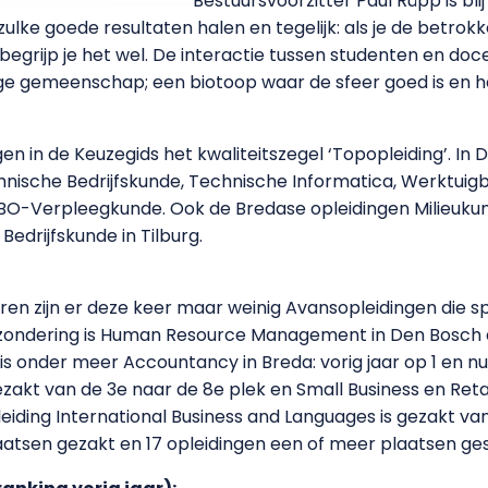
Bestuursvoorzitter Paul Rüpp is blij 
zulke goede resultaten halen en tegelijk: als je de betro
grijp je het wel. De interactie tussen studenten en doc
e gemeenschap; een biotoop waar de sfeer goed is en he
en in de Keuzegids het kwaliteitszegel ‘Topopleiding’. In 
chnische Bedrijfskunde, Technische Informatica, Werktuig
BO-Verpleegkunde. Ook de Bredase opleidingen Milieukun
Bedrijfskunde in Tilburg.
ren zijn er deze keer maar weinig Avansopleidingen die sp
uitzondering is Human Resource Management in Den Bosch 
 is onder meer Accountancy in Breda: vorig jaar op 1 en n
zakt van de 3e naar de 8e plek en Small Business en Ret
iding International Business and Languages is gezakt van 2
atsen gezakt en 17 opleidingen een of meer plaatsen ge