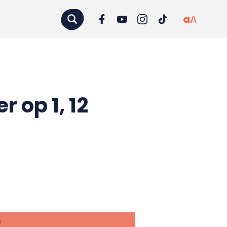
a
A
 op 1, 12