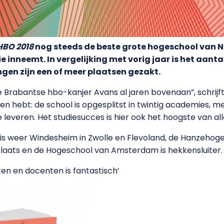
HBO 2018
nog steeds de beste grote hogeschool van Ne
e inneemt. In vergelijking met vorig jaar is het aan
ngen zijn een of meer plaatsen gezakt.
e Brabantse hbo-kanjer Avans al jaren bovenaan”, schrijf
 hebt: de school is opgesplitst in twintig academies, met
te leveren. Het studiesucces is hier ook het hoogste van a
is weer Windesheim in Zwolle en Flevoland, de Hanzehoge
plaats en de Hogeschool van Amsterdam is hekkensluiter.
ten en docenten is fantastisch’