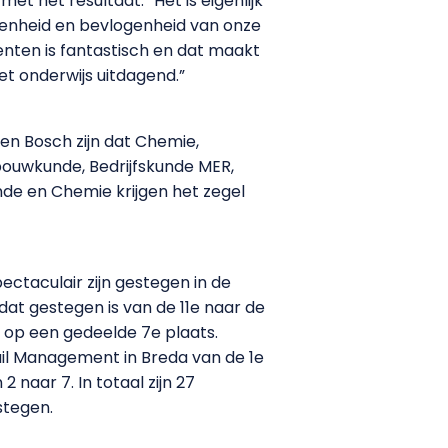
met het resultaat: “Het is eigenlijk
kkenheid en bevlogenheid van onze
enten is fantastisch en dat maakt
t onderwijs uitdagend.”
Den Bosch zijn dat Chemie,
bouwkunde, Bedrijfskunde MER,
de en Chemie krijgen het zegel
ectaculair zijn gestegen in de
dat gestegen is van de 11e naar de
u op een gedeelde 7e plaats.
ail Management in Breda van de 1e
 naar 7. In totaal zijn 27
stegen.