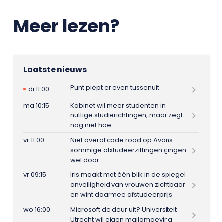
Meer lezen?
Laatste nieuws
Punt piept er even tussenuit
di 11:00
ma 10:15
Kabinet wil meer studenten in
nuttige studierichtingen, maar zegt
nog niet hoe
vr 11:00
Niet overal code rood op Avans:
sommige afstudeerzittingen gingen
wel door
vr 09:15
Iris maakt met één blik in de spiegel
onveiligheid van vrouwen zichtbaar
en wint daarmee afstudeerprijs
wo 16:00
Microsoft de deur uit? Universiteit
Utrecht wil eigen mailomgeving