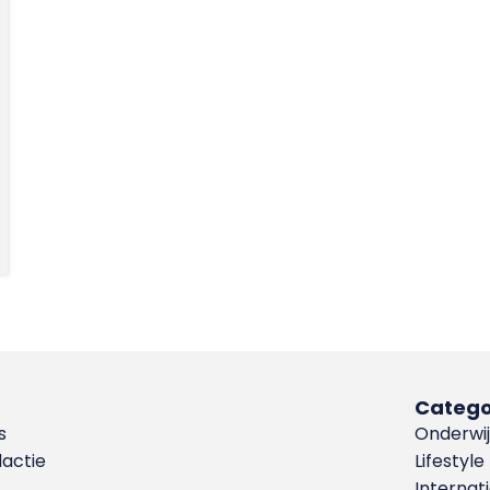
Catego
s
Onderwij
dactie
Lifestyle
Internat