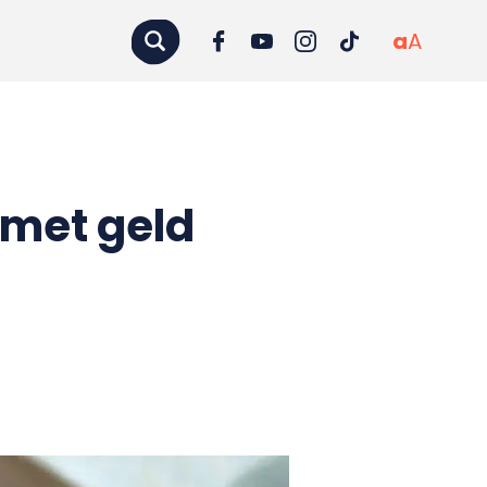
a
A
 met geld