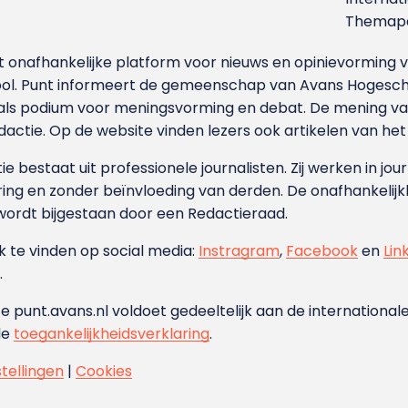
Themapa
et onafhankelijke platform voor nieuws en opinievormin
ool. Punt informeert de gemeenschap van Avans Hogesch
als podium voor meningsvorming en debat. De mening van 
dactie. Op de website vinden lezers ook artikelen van he
e bestaat uit professionele journalisten. Zij werken in jour
ing en zonder beïnvloeding van derden. De onafhankelijk
wordt bijgestaan door een Redactieraad.
ok te vinden op social media:
Instragram
,
Facebook
en
Lin
.
e punt.avans.nl voldoet gedeeltelijk aan de internationale
de
toegankelijkheidsverklaring
.
stellingen
|
Cookies