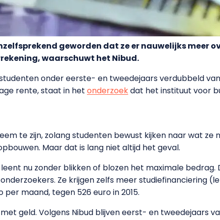
nzelfsprekend geworden dat ze er nauwelijks meer o
rrekening, waarschuwt het Nibud.
e studenten onder eerste- en tweedejaars verdubbeld va
age rente, staat in het
onderzoek
dat het instituut voor 
eem te zijn, zolang studenten bewust kijken naar wat ze 
bouwen. Maar dat is lang niet altijd het geval.
leent nu zonder blikken of blozen het maximale bedrag. 
nderzoekers. Ze krijgen zelfs meer studiefinanciering (l
 per maand, tegen 526 euro in 2015.
 met geld. Volgens Nibud blijven eerst- en tweedejaars va