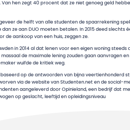
5. Van hen zegt 40 procent dat ze niet genoeg geld heb
ngeveer de helft van alle studenten de spaarrekening spek
e dan ze aan DUO moeten betalen. In 2015 deed slechts éé
oor de aankoop van een huis, zeggen ze.
en in 2014 al dat lenen voor een eigen woning steeds a
n massaal de maximale lening zouden gaan aanvragen en
maker wuifde de kritiek weg.
gebaseerd op de antwoorden van bijna veertienhonderd 
geworven via de website van Studenten.net en de social-
ndenten aangeleverd door Opinieland, een bedrijf dat m
ewogen op geslacht, leeftijd en opleidingsniveau