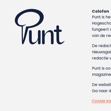
Colofon
Punt is h
Hoge­sch
fungeert 
van de re
De redacti
nieuwsgar
redactie 
Punt is o
magazine
De websit
Ga naar 
Cookie in