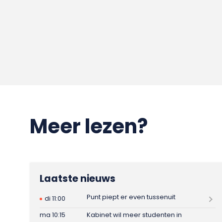
Meer lezen?
Laatste nieuws
Punt piept er even tussenuit
di 11:00
ma 10:15
Kabinet wil meer studenten in