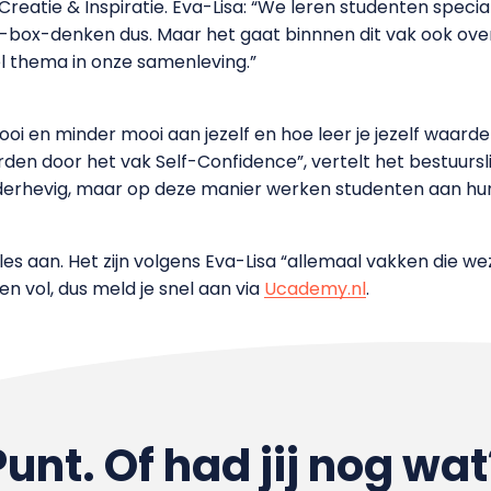
ak Creatie & Inspiratie. Eva-Lisa: “We leren studenten spe
e-box-denken dus. Maar het gaat binnnen dit vak ook o
el thema in onze samenleving.”
 mooi en minder mooi aan jezelf en hoe leer je jezelf waa
en door het vak Self-Confidence”, vertelt het bestuurslid.
derhevig, maar op deze manier werken studenten aan h
s aan. Het zijn volgens Eva-Lisa “allemaal vakken die wezen
en vol, dus meld je snel aan via
Ucademy.nl
.
Punt. Of had jij nog wat