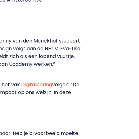
Danny van den Munckhof studeert
ign volgt aan de NHTV. Eva-Lisa:
dt zich als een lopend vuurtje.
ks aan Ucademy werken.”
n het vak
Digitalisering
volgen. “De
mpact op ons welzijn. In deze
baar. Heb je bijvoorbeeld moeite