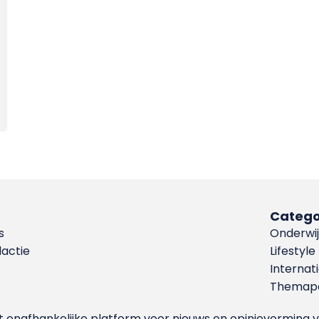
Catego
s
Onderwij
dactie
Lifestyle
Internat
Themapa
et onafhankelijke platform voor nieuws en opinievormin