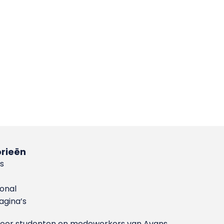
rieën
s
ional
gina’s
g voor studenten en medewerkers van Avans