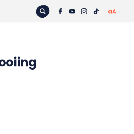
a
A
ooiing