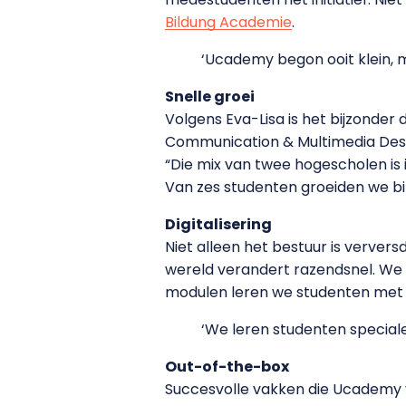
Bildung Academie
.
‘Ucademy begon ooit klein, m
Snelle groei
Volgens Eva-Lisa is het bijzond
Communication & Multimedia Desig
“Die mix van twee hogescholen is 
Van zes studenten groeiden we bin
Digitalisering
Niet alleen het bestuur is verver
wereld verandert razendsnel. We k
modulen leren we studenten met 
‘We leren studenten special
Out-of-the-box
Succesvolle vakken die Ucademy v