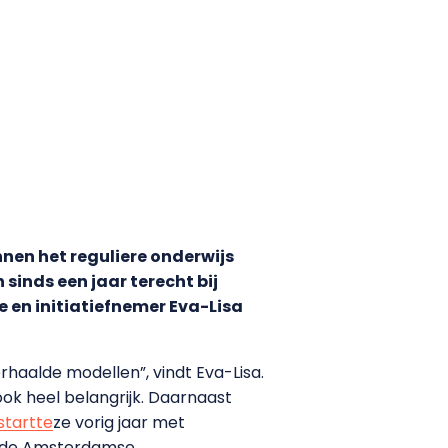
nnen het reguliere onderwijs
sinds een jaar terecht bij
 en initiatiefnemer Eva-Lisa
rhaalde modellen”, vindt Eva-Lisa.
ook heel belangrijk. Daarnaast
startte
ze vorig jaar met
or de Amsterdamse