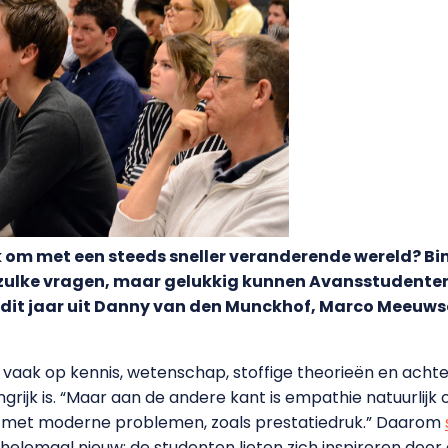
ik om met een steeds sneller veranderende wereld? Bi
p zulke vragen, maar gelukkig kunnen Avansstudenten 
dit jaar uit Danny van den Munckhof, Marco Meeuwse
t vaak op kennis, wetenschap, stoffige theorieën en achte
rijk is. “Maar aan de andere kant is empathie natuurlijk 
met moderne problemen, zoals prestatiedruk.” Daarom
t helemaal nieuw: de studenten lieten zich inspireren do