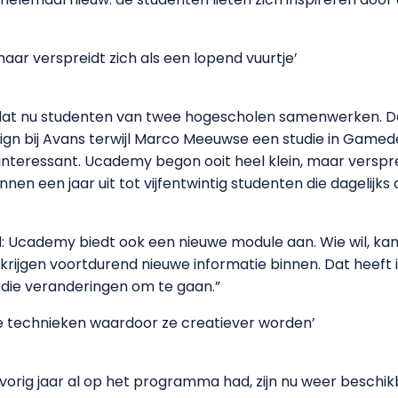
aar verspreidt zich als een lopend vuurtje’
er dat nu studenten van twee hogescholen samenwerken. 
n bij Avans terwijl Marco Meeuwse een studie in Gamedes
interessant. Ucademy begon ooit heel klein, maar versprei
nen een jaar uit tot vijfentwintig studenten die dagelij
sd: Ucademy biedt ook een nieuwe module aan. Wie wil, ka
rijgen voortdurend nieuwe informatie binnen. Dat heeft i
die veranderingen om te gaan.”
e technieken waardoor ze creatiever worden’
orig jaar al op het programma had, zijn nu weer beschik