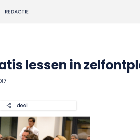
REDACTIE
is lessen in zelfontpl
017
deel