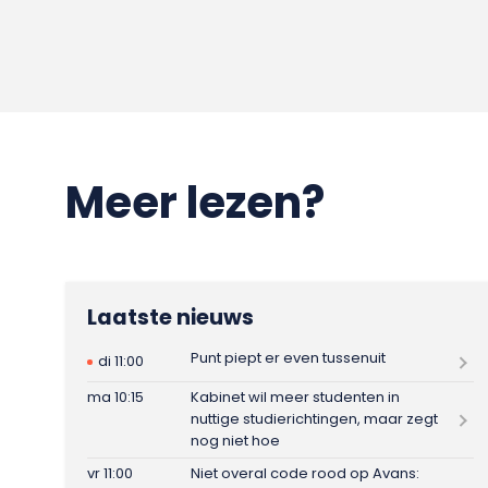
Meer lezen?
Laatste nieuws
Punt piept er even tussenuit
di 11:00
ma 10:15
Kabinet wil meer studenten in
nuttige studierichtingen, maar zegt
nog niet hoe
vr 11:00
Niet overal code rood op Avans: