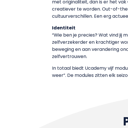
met originaliteit, dan is er het v
creatiever te worden. Out-of-th
cultuurverschillen. Een erg actue
Identiteit
“Wie ben je precies? Wat vind jij
zelfverzekerder en krachtiger word
beweging en aan verandering on
zelfvertrouwen.
In totaal biedt Ucademy vijf module
weer”. De modules zitten elk seizo