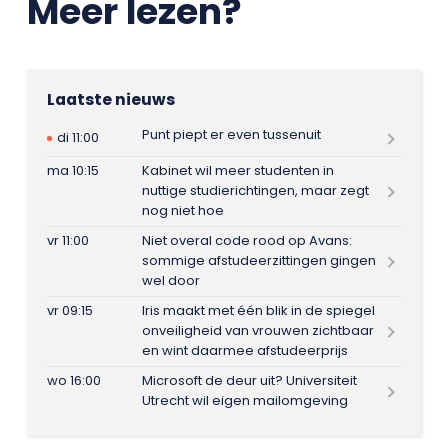
Meer lezen?
Laatste nieuws
Punt piept er even tussenuit
di 11:00
ma 10:15
Kabinet wil meer studenten in
nuttige studierichtingen, maar zegt
nog niet hoe
vr 11:00
Niet overal code rood op Avans:
sommige afstudeerzittingen gingen
wel door
vr 09:15
Iris maakt met één blik in de spiegel
onveiligheid van vrouwen zichtbaar
en wint daarmee afstudeerprijs
wo 16:00
Microsoft de deur uit? Universiteit
Utrecht wil eigen mailomgeving