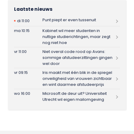
Laatste nieuws
Punt piept er even tussenuit
di 11:00
ma 10:15
Kabinet wil meer studenten in
nuttige studierichtingen, maar zegt
nog niet hoe
vr 11:00
Niet overal code rood op Avans:
sommige afstudeerzittingen gingen
wel door
vr 09:15
Iris maakt met één blik in de spiegel
onveiligheid van vrouwen zichtbaar
en wint daarmee afstudeerprijs
wo 16:00
Microsoft de deur uit? Universiteit
Utrecht wil eigen mailomgeving