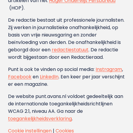
artikelen van het
Hoger Onderwijs Persbureau
(HOP).
De redactie bestaat uit professionele journalisten.
Zij werken in journalistieke onafhankelijkheid, op
basis van vrije nieuwsgaring en zonder
beïnvloeding van derden. De onafhankelijkheid is
geborgd door een
redactiestatuut
. De redactie
wordt bijgestaan door een Redactieraad.
Punt is ook te vinden op social media:
Instragram
,
Facebook
en
LinkedIn
. Een keer per jaar verschijnt
er een magazine.
De website punt.avans.nl voldoet gedeeltelijk aan
de internationale toegankelijkheidsrichtlijnen
WCAG 2.1, niveau AA. Ga naar de
toegankelijkheidsverklaring
.
Cookie instellingen
|
Cookies