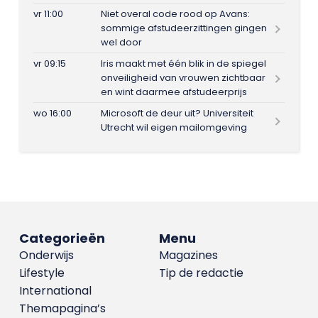
vr 11:00
Niet overal code rood op Avans:
sommige afstudeerzittingen gingen
wel door
vr 09:15
Iris maakt met één blik in de spiegel
onveiligheid van vrouwen zichtbaar
en wint daarmee afstudeerprijs
wo 16:00
Microsoft de deur uit? Universiteit
Utrecht wil eigen mailomgeving
Categorieën
Menu
Onderwijs
Magazines
Lifestyle
Tip de redactie
International
Themapagina’s