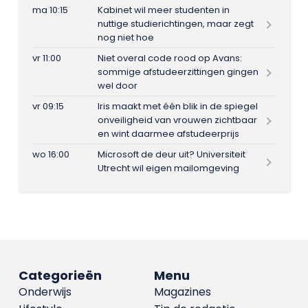
ma 10:15
Kabinet wil meer studenten in
nuttige studierichtingen, maar zegt
nog niet hoe
vr 11:00
Niet overal code rood op Avans:
sommige afstudeerzittingen gingen
wel door
vr 09:15
Iris maakt met één blik in de spiegel
onveiligheid van vrouwen zichtbaar
en wint daarmee afstudeerprijs
wo 16:00
Microsoft de deur uit? Universiteit
Utrecht wil eigen mailomgeving
Categorieën
Menu
Onderwijs
Magazines