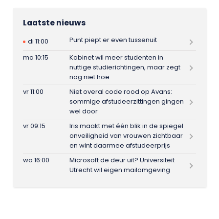
Laatste nieuws
Punt piept er even tussenuit
di 11:00
ma 10:15
Kabinet wil meer studenten in
nuttige studierichtingen, maar zegt
nog niet hoe
vr 11:00
Niet overal code rood op Avans:
sommige afstudeerzittingen gingen
wel door
vr 09:15
Iris maakt met één blik in de spiegel
onveiligheid van vrouwen zichtbaar
en wint daarmee afstudeerprijs
wo 16:00
Microsoft de deur uit? Universiteit
Utrecht wil eigen mailomgeving