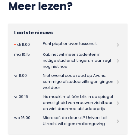
Meer lezen?
Laatste nieuws
Punt piept er even tussenuit
di 11:00
ma 10:15
Kabinet wil meer studenten in
nuttige studierichtingen, maar zegt
nog niet hoe
vr 11:00
Niet overal code rood op Avans:
sommige afstudeerzittingen gingen
wel door
vr 09:15
Iris maakt met één blik in de spiegel
onveiligheid van vrouwen zichtbaar
en wint daarmee afstudeerprijs
wo 16:00
Microsoft de deur uit? Universiteit
Utrecht wil eigen mailomgeving