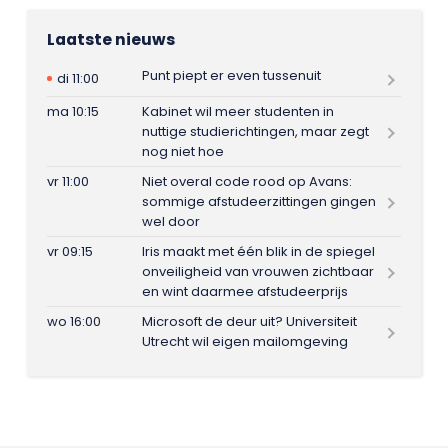
Laatste nieuws
Punt piept er even tussenuit
di 11:00
ma 10:15
Kabinet wil meer studenten in
nuttige studierichtingen, maar zegt
nog niet hoe
vr 11:00
Niet overal code rood op Avans:
sommige afstudeerzittingen gingen
wel door
vr 09:15
Iris maakt met één blik in de spiegel
onveiligheid van vrouwen zichtbaar
en wint daarmee afstudeerprijs
wo 16:00
Microsoft de deur uit? Universiteit
Utrecht wil eigen mailomgeving