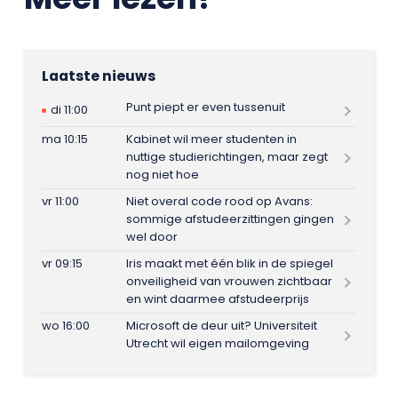
Laatste nieuws
Punt piept er even tussenuit
di 11:00
ma 10:15
Kabinet wil meer studenten in
nuttige studierichtingen, maar zegt
nog niet hoe
vr 11:00
Niet overal code rood op Avans:
sommige afstudeerzittingen gingen
wel door
vr 09:15
Iris maakt met één blik in de spiegel
onveiligheid van vrouwen zichtbaar
en wint daarmee afstudeerprijs
wo 16:00
Microsoft de deur uit? Universiteit
Utrecht wil eigen mailomgeving