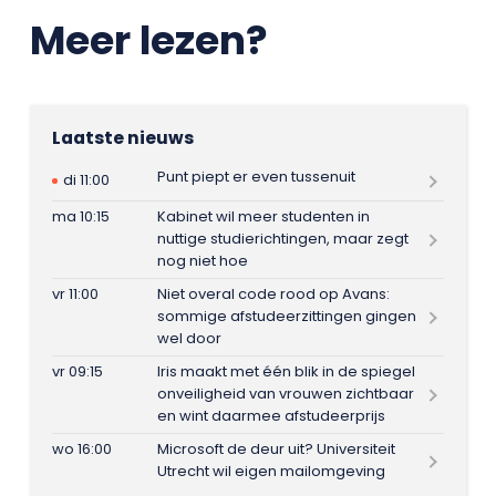
Meer lezen?
Laatste nieuws
Punt piept er even tussenuit
di 11:00
ma 10:15
Kabinet wil meer studenten in
nuttige studierichtingen, maar zegt
nog niet hoe
vr 11:00
Niet overal code rood op Avans:
sommige afstudeerzittingen gingen
wel door
vr 09:15
Iris maakt met één blik in de spiegel
onveiligheid van vrouwen zichtbaar
en wint daarmee afstudeerprijs
wo 16:00
Microsoft de deur uit? Universiteit
Utrecht wil eigen mailomgeving