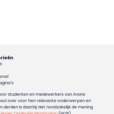
rieën
s
ional
gina’s
g voor studenten en medewerkers van Avans
ool over voor hen relevante onderwerpen en
derden is daarbij niet noodzakelijk de mening
t
Hoger Onderwijs Persbureau
(HOP).