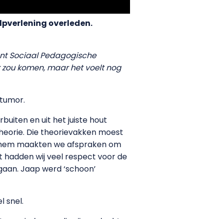
lpverlening overleden.
dent Sociaal Pedagogische
r zou komen, maar het voelt nog
ntumor.
uiten en uit het juiste hout
theorie. Die theorievakken moest
Met hem maakten we afspraken om
Wat hadden wij veel respect voor de
 gaan. Jaap werd ‘schoon’
 snel.