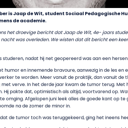
ober is Jaap de Wit, student Sociaal Pedagogische Hu
amens de academie.
 ons het droevige bericht dat Jaap de Wit, 4e- jaars stu
e nacht was overleden. We wisten dat dit bericht een kee
ns studeren, nadat hij net geopereerd was aan een herse
t humor en innemende bravoure, aanwezig in de les en erb
rker te worden. Meer vanuit de praktijk, dan vanuit de 
hij met verve. In het derde jaar kwam de tumor terug. 
n. Hij pakte dat, optimistisch als altijd, voortvarend op. 
ekte omging. Afgelopen juni leek alles de goede kant op te
roomde na de zomer de minor in.
dat de tumor toch was teruggekeerd, ging het ineens heel