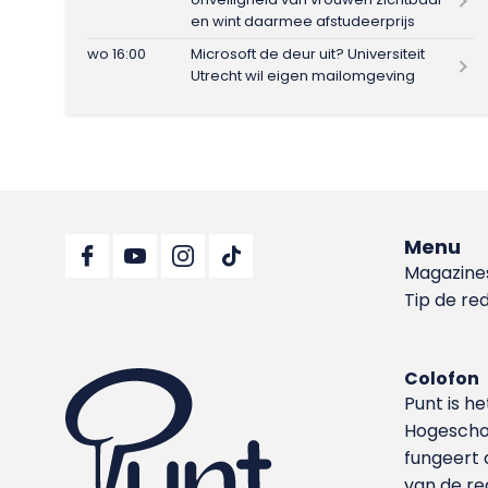
en wint daarmee afstudeerprijs
wo 16:00
Microsoft de deur uit? Universiteit
Utrecht wil eigen mailomgeving
Menu
Magazine
Tip de re
Colofon
Punt is h
Hoge­sch
fungeert 
van de re