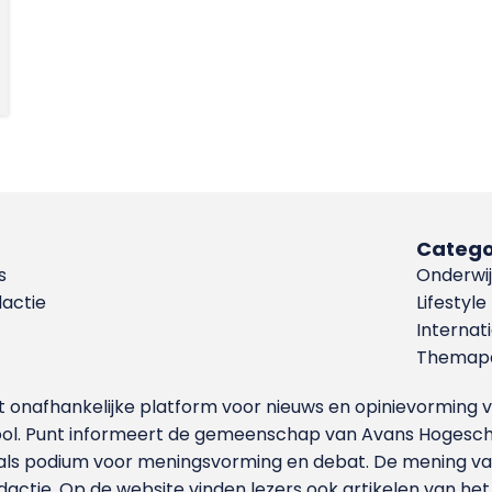
Catego
s
Onderwij
dactie
Lifestyle
Internat
Themapa
et onafhankelijke platform voor nieuws en opinievormin
ool. Punt informeert de gemeenschap van Avans Hogesch
als podium voor meningsvorming en debat. De mening van 
dactie. Op de website vinden lezers ook artikelen van he