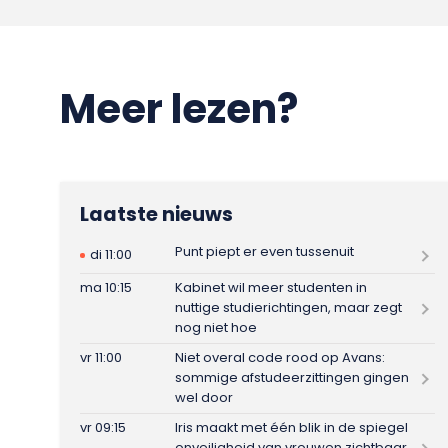
Meer lezen?
Laatste nieuws
Punt piept er even tussenuit
di 11:00
ma 10:15
Kabinet wil meer studenten in
nuttige studierichtingen, maar zegt
nog niet hoe
vr 11:00
Niet overal code rood op Avans:
sommige afstudeerzittingen gingen
wel door
vr 09:15
Iris maakt met één blik in de spiegel
onveiligheid van vrouwen zichtbaar