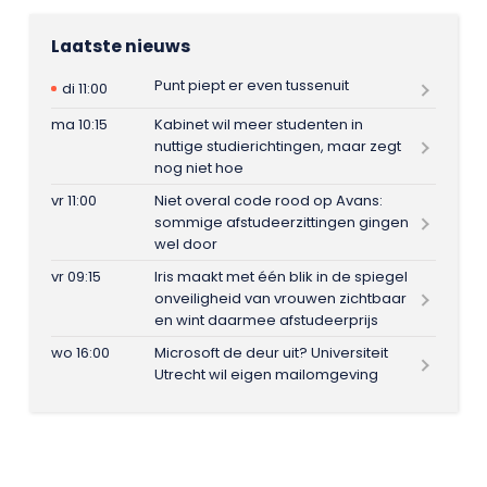
Laatste nieuws
Punt piept er even tussenuit
di 11:00
ma 10:15
Kabinet wil meer studenten in
nuttige studierichtingen, maar zegt
nog niet hoe
vr 11:00
Niet overal code rood op Avans:
sommige afstudeerzittingen gingen
wel door
vr 09:15
Iris maakt met één blik in de spiegel
onveiligheid van vrouwen zichtbaar
en wint daarmee afstudeerprijs
wo 16:00
Microsoft de deur uit? Universiteit
Utrecht wil eigen mailomgeving