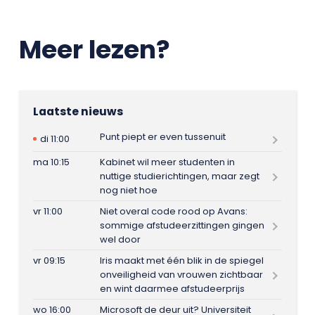
Meer lezen?
Laatste nieuws
Punt piept er even tussenuit
di 11:00
ma 10:15
Kabinet wil meer studenten in
nuttige studierichtingen, maar zegt
nog niet hoe
vr 11:00
Niet overal code rood op Avans:
sommige afstudeerzittingen gingen
wel door
vr 09:15
Iris maakt met één blik in de spiegel
onveiligheid van vrouwen zichtbaar
en wint daarmee afstudeerprijs
wo 16:00
Microsoft de deur uit? Universiteit