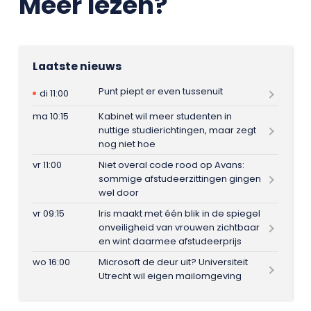
Meer lezen?
Laatste nieuws
Punt piept er even tussenuit
di 11:00
ma 10:15
Kabinet wil meer studenten in
nuttige studierichtingen, maar zegt
nog niet hoe
vr 11:00
Niet overal code rood op Avans:
sommige afstudeerzittingen gingen
wel door
vr 09:15
Iris maakt met één blik in de spiegel
onveiligheid van vrouwen zichtbaar
en wint daarmee afstudeerprijs
wo 16:00
Microsoft de deur uit? Universiteit
Utrecht wil eigen mailomgeving