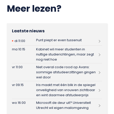
Meer lezen?
Laatste nieuws
Punt piept er even tussenuit
di 11:00
ma 10:15
Kabinet wil meer studenten in
nuttige studierichtingen, maar zegt
nog niet hoe
vr 11:00
Niet overal code rood op Avans:
sommige afstudeerzittingen gingen
wel door
vr 09:15
Iris maakt met één blik in de spiegel
onveiligheid van vrouwen zichtbaar
en wint daarmee afstudeerprijs
wo 16:00
Microsoft de deur uit? Universiteit
Utrecht wil eigen mailomgeving