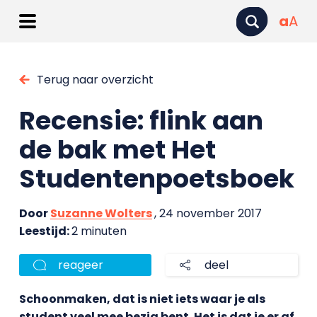
a
A
Terug naar overzicht
Recensie: flink aan
de bak met Het
Studentenpoetsboek
Door
Suzanne Wolters
, 24 november 2017
Leestijd:
2 minuten
reageer
deel
Schoonmaken, dat is niet iets waar je als
student veel mee bezig bent. Het is dat je er af