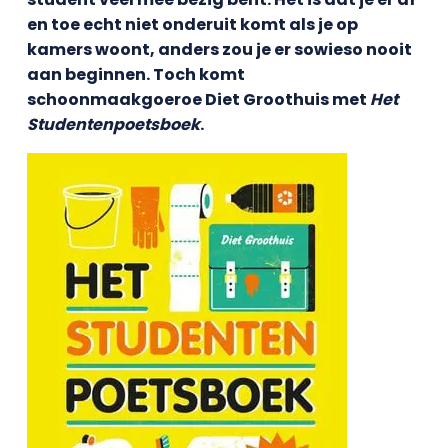
en toe echt niet onderuit komt als je op
kamers woont, anders zou je er sowieso nooit
aan beginnen. Toch komt
schoonmaakgoeroe Diet Groothuis met
Het
Studentenpoetsboek
.