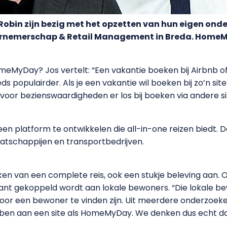
obin zijn bezig met het opzetten van hun eigen on
ernemerschap & Retail Management in Breda. HomeM
omeMyDay? Jos vertelt: “Een vakantie boeken bij Airbnb o
opulairder. Als je een vakantie wil boeken bij zo’n site 
oor bezienswaardigheden er los bij boeken via andere sites
een platform te ontwikkelen die all-in-one reizen biedt.
aatschappijen en transportbedrijven.
n van een complete reis, ook een stukje beleving aan. 
lant gekoppeld wordt aan lokale bewoners. “Die lokale b
n door een bewoner te vinden zijn. Uit meerdere onderzo
en aan een site als HomeMyDay. We denken dus echt da