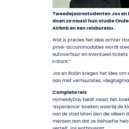
Tweedejaarsstudenten Jos en R
doen ze naast hun studie Ond
Airbnb en een reisbureau.
Wat is precies het idee achter H
privé-accommodaties wordt steeds p
autoverhuur en eventueel tickets v
irritant.”
Jos en Robin kregen het idee om 
aan met verhuursites, vliegtuigm
Complete reis
HomeMyDay biedt naast het boeke
‘experience’ boeken waarbij de k
van de stad laten zien die allee
mensen aan dat ze behoefte hebb
vertelt Jos enthousiast.