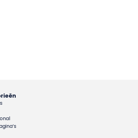
rieën
s
ional
gina’s