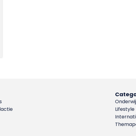
Catego
s
Onderwij
dactie
Lifestyle
Internat
Themapa