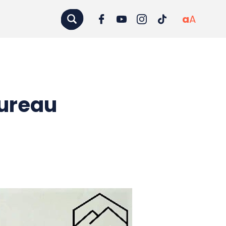
a
A
bureau