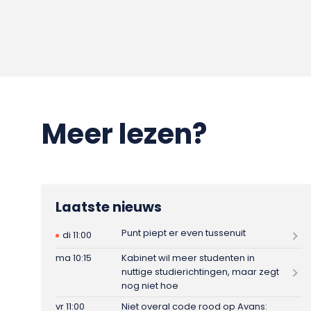
Meer lezen?
Laatste nieuws
Punt piept er even tussenuit
di 11:00
ma 10:15
Kabinet wil meer studenten in
nuttige studierichtingen, maar zegt
nog niet hoe
vr 11:00
Niet overal code rood op Avans: