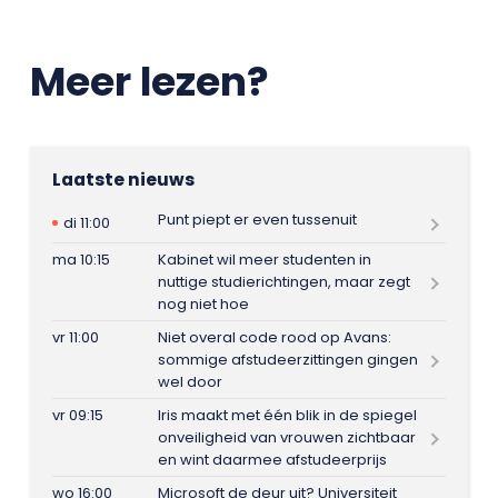
Meer lezen?
Laatste nieuws
Punt piept er even tussenuit
di 11:00
ma 10:15
Kabinet wil meer studenten in
nuttige studierichtingen, maar zegt
nog niet hoe
vr 11:00
Niet overal code rood op Avans:
sommige afstudeerzittingen gingen
wel door
vr 09:15
Iris maakt met één blik in de spiegel
onveiligheid van vrouwen zichtbaar
en wint daarmee afstudeerprijs
wo 16:00
Microsoft de deur uit? Universiteit