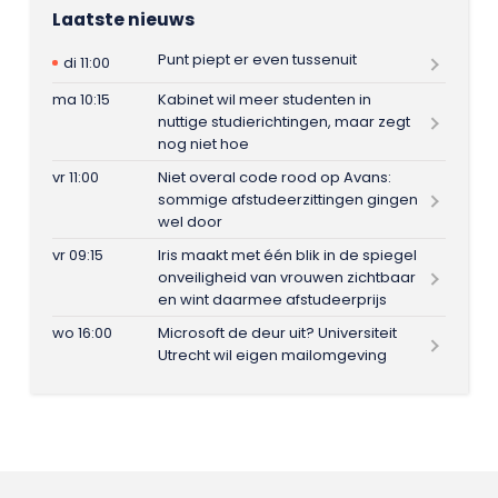
Laatste nieuws
Punt piept er even tussenuit
di 11:00
ma 10:15
Kabinet wil meer studenten in
nuttige studierichtingen, maar zegt
nog niet hoe
vr 11:00
Niet overal code rood op Avans:
sommige afstudeerzittingen gingen
wel door
vr 09:15
Iris maakt met één blik in de spiegel
onveiligheid van vrouwen zichtbaar
en wint daarmee afstudeerprijs
wo 16:00
Microsoft de deur uit? Universiteit
Utrecht wil eigen mailomgeving