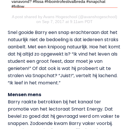
vanavond? #fissa #hbointrofestivalbreda #snapchat
#follow
A post shared by Avans Hogeschool (@avanshogeschool)
on Sep 7, 2017 at 9:11am PDT
Snel gooide Barry een snap erachteraan dat het
natuurlijk niet de bedoeling is dat iedereen straks
aanbelt. Met een knipoog natuurlijk. Hoe het komt
dat hij altijd zo opgewekt is? “Ik vind het leven als
student een groot feest, daar moet je van
genieten!” Of dat ook is wat hij probeert uit te
stralen via Snapchat? “Juist!”, vertelt hij lachend.
“Ik leef in het moment.”
Mensen mens
Barry raakte betrokken bij het kanaal ter
promotie van het lectoraat Smart Energy. Dat
beviel zo goed dat hij gevraagd werd om vaker te
snappen. Zodoende kwam Barry vaker voorbij.