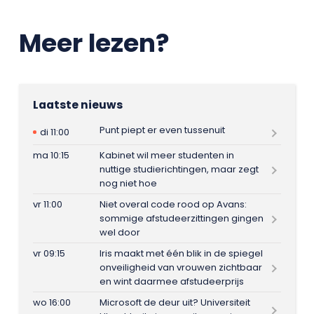
Meer lezen?
Laatste nieuws
Punt piept er even tussenuit
di 11:00
ma 10:15
Kabinet wil meer studenten in
nuttige studierichtingen, maar zegt
nog niet hoe
vr 11:00
Niet overal code rood op Avans:
sommige afstudeerzittingen gingen
wel door
vr 09:15
Iris maakt met één blik in de spiegel
onveiligheid van vrouwen zichtbaar
en wint daarmee afstudeerprijs
wo 16:00
Microsoft de deur uit? Universiteit