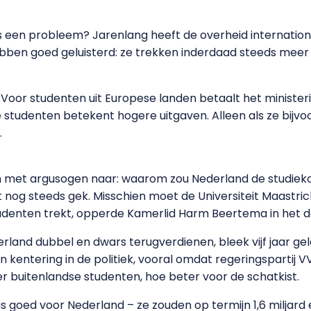
ens een probleem? Jarenlang heeft de overheid internation
bben goed geluisterd: ze trekken inderdaad steeds meer 
n. Voor studenten uit Europese landen betaalt het ministe
 studenten betekent hogere uitgaven. Alleen als ze bijvo
.
den met argusogen naar: waarom zou Nederland de studie
nog steeds gek. Misschien moet de Universiteit Maastric
udenten trekt, opperde Kamerlid Harm Beertema in het d
rland dubbel en dwars terugverdienen, bleek vijf jaar ge
entering in de politiek, vooral omdat regeringspartij V
r buitenlandse studenten, hoe beter voor de schatkist.
us goed voor Nederland – ze zouden op termijn 1,6 miljar