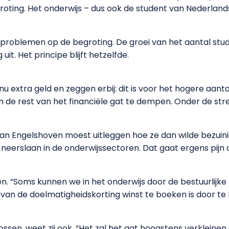
ting. Het onderwijs – dus ook de student van Nederland
problemen op de begroting. De groei van het aantal stude
it. Het principe blijft hetzelfde.
 extra geld en zeggen erbij: dit is voor het hogere aan
de rest van het financiële gat te dempen. Onder de stre
Van Engelshoven moest uitleggen hoe ze dan wilde bezuin
neerslaan in de onderwijssectoren. Dat gaat ergens pijn do
jden. “Soms kunnen we in het onderwijs door de bestuurlij
len van de doelmatigheidskorting winst te boeken is door t
ossen, weet zij ook. “Het zal het gat hoogstens verkleinen 