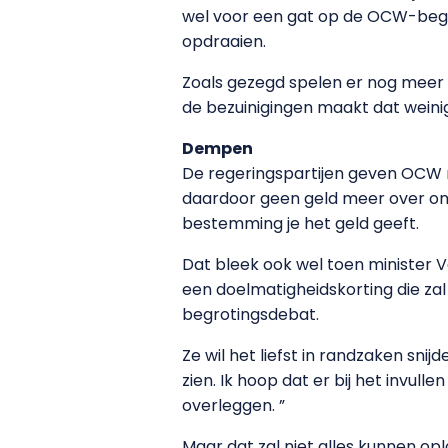
wel voor een gat op de OCW-begro
opdraaien.
Zoals gezegd spelen er nog meer 
de bezuinigingen maakt dat weinig u
Dempen
De regeringspartijen geven OCW nu
daardoor geen geld meer over om 
bestemming je het geld geeft.
Dat bleek ook wel toen minister 
een doelmatigheidskorting die zal 
begrotingsdebat.
Ze wil het liefst in randzaken sni
zien. Ik hoop dat er bij het invul
overleggen. ”
Maar dat zal niet alles kunnen opl