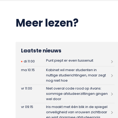
Meer lezen?
Laatste nieuws
Punt piept er even tussenuit
di 11:00
ma 10:15
Kabinet wil meer studenten in
nuttige studierichtingen, maar zegt
nog niet hoe
vr 11:00
Niet overal code rood op Avans:
sommige afstudeerzittingen gingen
wel door
vr 09:15
Iris maakt met één blik in de spiegel
onveiligheid van vrouwen zichtbaar
en wint daarmee afstudeerprijs