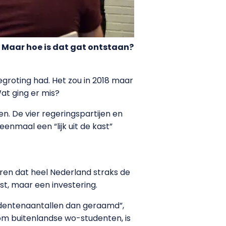
. Maar hoe is dat gat ontstaan?
egroting had. Het zou in 2018 maar
at ging er mis?
n. De vier regeringspartijen en
enmaal een “lijk uit de kast”
eren dat heel Nederland straks de
st, maar een investering.
udentenaantallen dan geraamd”,
 om buitenlandse wo-studenten, is