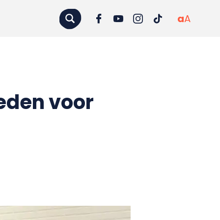
a
A
eden voor