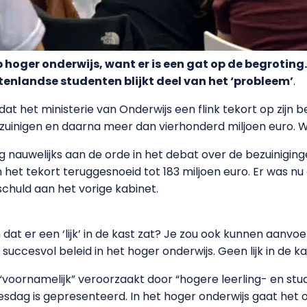
 hoger onderwijs, want er is een gat op de begroting
tenlandse studenten blijkt deel van het ‘probleem’
.
t het ministerie van Onderwijs een flink tekort op zijn b
ezuinigen en daarna meer dan vierhonderd miljoen euro. W
auwelijks aan de orde in het debat over de bezuiniginge
et tekort teruggesnoeid tot 183 miljoen euro. Er was nu e
schuld aan het vorige kabinet.
dat er een ‘lijk’ in de kast zat? Je zou ook kunnen aanvo
ccesvol beleid in het hoger onderwijs. Geen lijk in de ka
voornamelijk” veroorzaakt door “hogere leerling- en st
sjesdag is gepresenteerd. In het hoger onderwijs gaat het