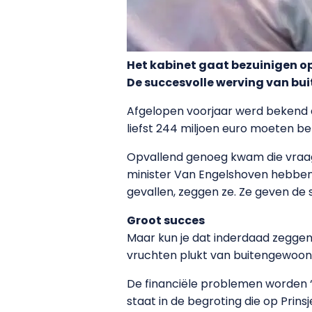
Het kabinet gaat bezuinigen op
De succesvolle werving van bui
Afgelopen voorjaar werd bekend da
liefst 244 miljoen euro moeten b
Opvallend genoeg kwam die vraag n
minister Van Engelshoven hebben h
gevallen, zeggen ze. Ze geven de 
Groot succes
Maar kun je dat inderdaad zeggen 
vruchten plukt van buitengewoon su
De financiële problemen worden “
staat in de begroting die op Prin