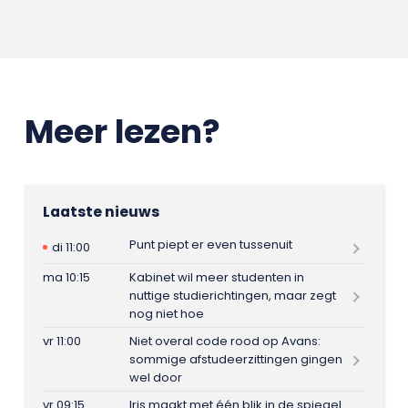
Meer lezen?
Laatste nieuws
Punt piept er even tussenuit
di 11:00
ma 10:15
Kabinet wil meer studenten in
nuttige studierichtingen, maar zegt
nog niet hoe
vr 11:00
Niet overal code rood op Avans:
sommige afstudeerzittingen gingen
wel door
vr 09:15
Iris maakt met één blik in de spiegel