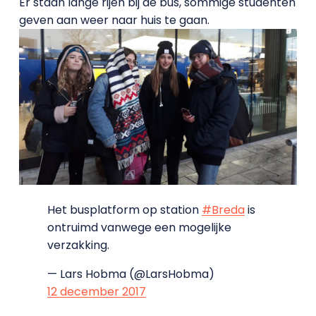
Er staan lange rijen bij de bus, sommige studenten
geven aan weer naar huis te gaan.
Het busplatform op station
#Breda
is
ontruimd vanwege een mogelijke
verzakking.
— Lars Hobma (@LarsHobma)
12 december 2017