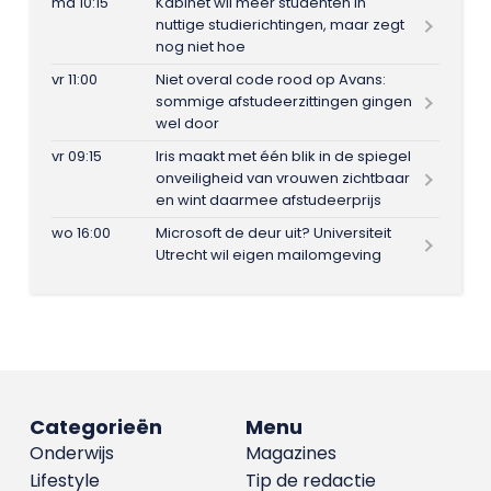
ma 10:15
Kabinet wil meer studenten in
nuttige studierichtingen, maar zegt
nog niet hoe
vr 11:00
Niet overal code rood op Avans:
sommige afstudeerzittingen gingen
wel door
vr 09:15
Iris maakt met één blik in de spiegel
onveiligheid van vrouwen zichtbaar
en wint daarmee afstudeerprijs
wo 16:00
Microsoft de deur uit? Universiteit
Utrecht wil eigen mailomgeving
Categorieën
Menu
Onderwijs
Magazines
Lifestyle
Tip de redactie