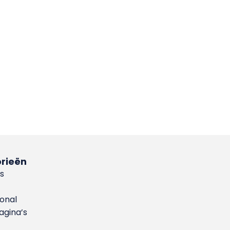
rieën
s
ional
gina’s