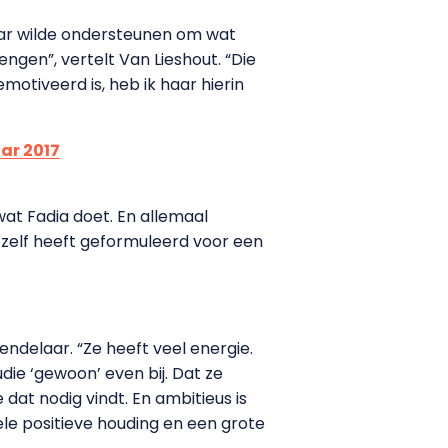
haar wilde ondersteunen om wat
gen”, vertelt Van Lieshout. “Die
otiveerd is, heb ik haar hierin
ar 2017
at Fadia doet. En allemaal
ij zelf heeft geformuleerd voor een
endelaar. “Ze heeft veel energie.
udie ‘gewoon’ even bij. Dat ze
 dat nodig vindt. En ambitieus is
hele positieve houding en een grote