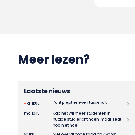
Meer lezen?
Laatste nieuws
Punt piept er even tussenuit
di 11:00
ma 10:15
Kabinet wil meer studenten in
nuttige studierichtingen, maar zegt
nog niet hoe
vr 11:00
Niet overal code rood op Avans: