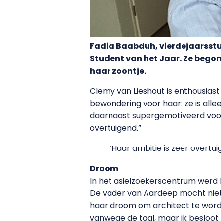
Fadia Baabduh, vierdejaarsstu
Student van het Jaar. Ze begon
haar zoontje.
Clemy van Lieshout is enthousiast
bewondering voor haar: ze is allee
daarnaast supergemotiveerd voor h
overtuigend.”
‘Haar ambitie is zeer overtui
Droom
In het asielzoekerscentrum werd F
De vader van Aardeep mocht niet 
haar droom om architect te worden
vanwege de taal, maar ik besloot 