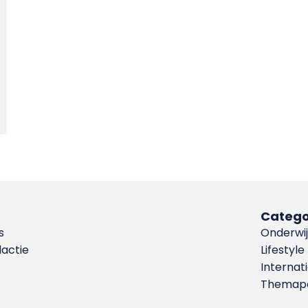
Catego
s
Onderwij
dactie
Lifestyle
Internat
Themapa