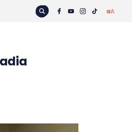
a
A
Fadia