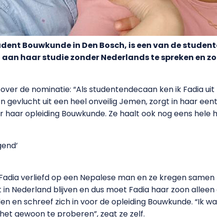
dent Bouwkunde in Den Bosch, is een van de studente
 aan haar studie zonder Nederlands te spreken en z
 over de nominatie: “Als studentendecaan ken ik Fadia uit
n gevlucht uit een heel onveilig Jemen, zorgt in haar eentj
aar opleiding Bouwkunde. Ze haalt ook nog eens hele hog
gend’
adia verliefd op een Nepalese man en ze kregen samen zo
in Nederland blijven en dus moet Fadia haar zoon alleen
 en schreef zich in voor de opleiding Bouwkunde. “Ik was 
het gewoon te proberen”, zegt ze zelf.