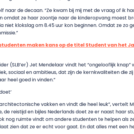
zelf naar de decaan. “Ze kwam bij mij met de vraag of ik 
 omdat ze haar zoontje naar de kinderopvang moest bren
 niet klokslag om 8.45 uur kon beginnen. Omdat ze zo gem
issie.”
studenten maken kans op de titel Student van het Ja
r (SLB’er) Jet Mendelaar vindt het “ongelooflijk knap” w
ek, sociaal en ambitieus, dat zijn de kernkwaliteiten die z
ar heel goed in vinden.”
 doet’
 architectonische vakken en vindt die heel leuk”, vertelt M
 de reistijd en bijles Nederlands doet ze er naast haar st
ze ook nog ruimte vindt om andere studenten te helpen als ze
laat zien dat ze er echt voor gaat. En dat alles met een 