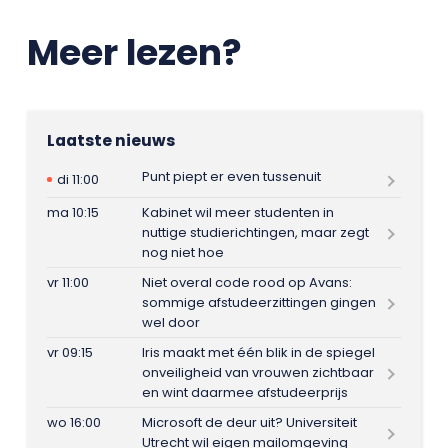
Meer lezen?
Laatste nieuws
Punt piept er even tussenuit
di 11:00
ma 10:15
Kabinet wil meer studenten in
nuttige studierichtingen, maar zegt
nog niet hoe
vr 11:00
Niet overal code rood op Avans:
sommige afstudeerzittingen gingen
wel door
vr 09:15
Iris maakt met één blik in de spiegel
onveiligheid van vrouwen zichtbaar
en wint daarmee afstudeerprijs
wo 16:00
Microsoft de deur uit? Universiteit
Utrecht wil eigen mailomgeving