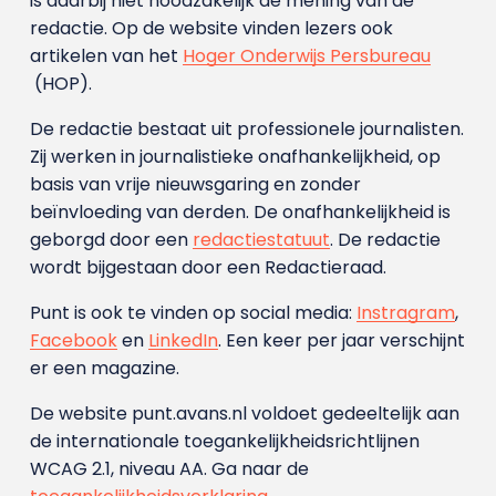
is daarbij niet noodzakelijk de mening van de
redactie. Op de website vinden lezers ook
artikelen van het
Hoger Onderwijs Persbureau
(HOP).
De redactie bestaat uit professionele journalisten.
Zij werken in journalistieke onafhankelijkheid, op
basis van vrije nieuwsgaring en zonder
beïnvloeding van derden. De onafhankelijkheid is
geborgd door een
redactiestatuut
. De redactie
wordt bijgestaan door een Redactieraad.
Punt is ook te vinden op social media:
Instragram
,
Facebook
en
LinkedIn
. Een keer per jaar verschijnt
er een magazine.
De website punt.avans.nl voldoet gedeeltelijk aan
de internationale toegankelijkheidsrichtlijnen
WCAG 2.1, niveau AA. Ga naar de