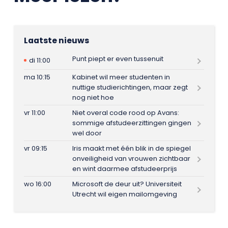
Laatste nieuws
Punt piept er even tussenuit
di 11:00
ma 10:15
Kabinet wil meer studenten in
nuttige studierichtingen, maar zegt
nog niet hoe
vr 11:00
Niet overal code rood op Avans:
sommige afstudeerzittingen gingen
wel door
vr 09:15
Iris maakt met één blik in de spiegel
onveiligheid van vrouwen zichtbaar
en wint daarmee afstudeerprijs
wo 16:00
Microsoft de deur uit? Universiteit
Utrecht wil eigen mailomgeving