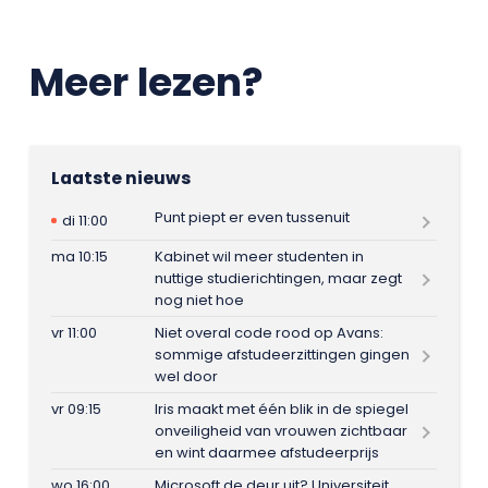
Meer lezen?
Laatste nieuws
Punt piept er even tussenuit
di 11:00
ma 10:15
Kabinet wil meer studenten in
nuttige studierichtingen, maar zegt
nog niet hoe
vr 11:00
Niet overal code rood op Avans:
sommige afstudeerzittingen gingen
wel door
vr 09:15
Iris maakt met één blik in de spiegel
onveiligheid van vrouwen zichtbaar
en wint daarmee afstudeerprijs
wo 16:00
Microsoft de deur uit? Universiteit