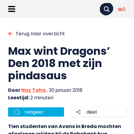
a
A
Terug naar overzicht
Max wint Dragons’
Den 2018 met zijn
pindasaus
Door
Naz Taha
, 30 januari 2018
Leestijd:
2 minuten
reageer
deel
Tien studenten van Avans in Breda mochten
afgelopen vrijdag bij de Rabobank hun