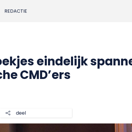
REDACTIE
kjes eindelijk spann
che CMD’ers
deel