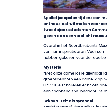
Spelletjes spelen tijdens een
enthousiast wil maken voor een
tweedejaarsstudenten Communi
geven aan een verplicht muse
Overal in het Noordbrabants Mus
van hun inspiratiebron. Voor som
hebben gekozen voor de rebels
Mysterie
“Met onze game los je allemaal ra
groepsgenoten een game-app, wa
uit: “Als je scholieren echt wilt
een spannend spel bedacht. Ze mo
Seksualiteit als symbool
Modefotograaf Tim Walker liet zic