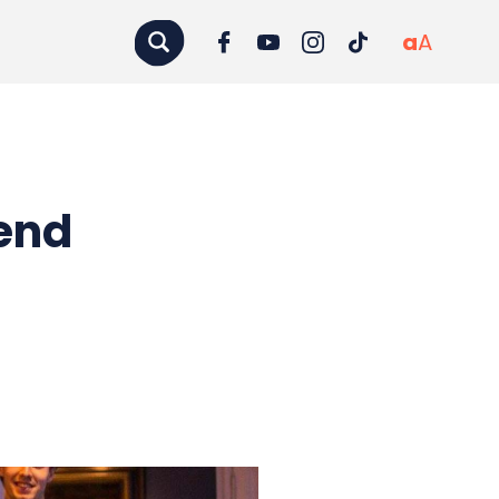
a
A
end