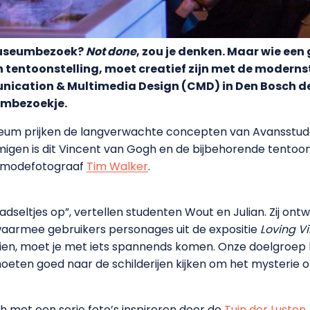
 museumbezoek?
Not done
, zou je denken. Maar wie een
 tentoonstelling, moet creatief zijn met de moderns
cation & Multimedia Design (CMD) in Den Bosch d
umbezoekje.
eum prijken de langverwachte concepten van Avansstud
migen is dit Vincent van Gogh en de bijbehorende tentoon
e modefotograaf
Tim Walker
.
adseltjes op”, vertellen studenten Wout en Julian. Zij on
armee gebruikers personages uit de expositie
Loving V
 boeien, moet je met iets spannends komen. Onze doelgroe
eten goed naar de schilderijen kijken om het mysterie op
h met een serie foto’s inspireren door de
Tuin der Lusten