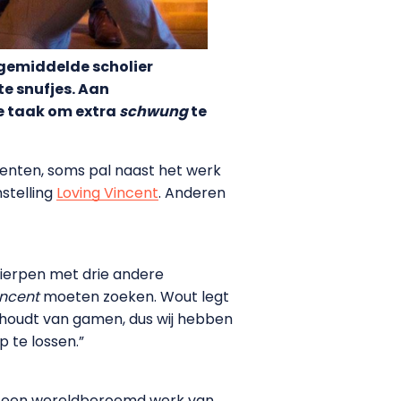
 gemiddelde scholier
te snufjes. Aan
e taak om extra
schwung
te
enten, soms pal naast het werk
stelling
Loving Vincent
. Anderen
twierpen met drie andere
incent
moeten zoeken. Wout legt
p houdt van gamen, dus wij hebben
 te lossen.”
, een wereldberoemd werk van